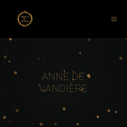
ASSO. TRIBU/S DU MONDE
ANNE DE VANDIÈRE
RENCONTRES TRIBU/S
ANNE DE
CERCLES DE VIE
VANDIÈRE
CERCLES MOTS-DITS
CARNETS NOMADES
EDITION
EXPOSITIONS
FILMS