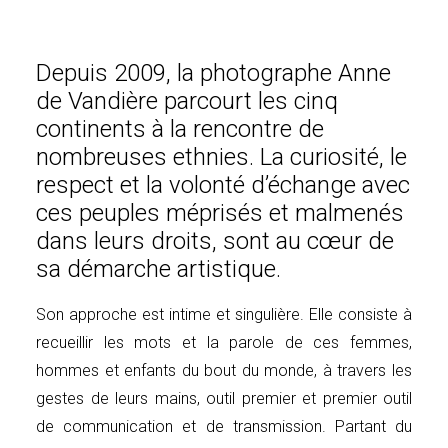
LAPONIE
MADAGASCAR
Depuis 2009, la photographe Anne
MALAISIE
de Vandière parcourt les cinq
MAROC
continents à la rencontre de
NÉPAL
nombreuses ethnies. La curiosité, le
OMAN
respect et la volonté d’échange avec
ORISSA
ces peuples méprisés et malmenés
PÉROU
dans leurs droits, sont au cœur de
SÉNÉGAL
sa démarche artistique.
TANZANIE
Son approche est intime et singulière. Elle consiste à
THAILANDE
recueillir les mots et la parole de ces femmes,
hommes et enfants du bout du monde, à travers les
gestes de leurs mains, outil premier et premier outil
de communication et de transmission. Partant du