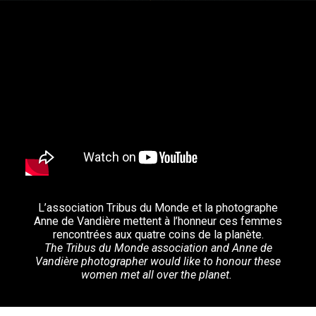
PRESSE
MERCI
BOUTIQUE
COMMANDE
AUSTRALIE
BÉNIN
CANADA
EQUATEUR
ETHIOPIE
L’association Tribus du Monde et la photographe
FRANCE
Anne de Vandière mettent à l’honneur ces femmes
rencontrées aux quatre coins de la planète.
GROENLAND
The Tribus du Monde association and Anne de
INDE
Vandière photographer would like to honour these
women met all over the planet.
LADAKH
LAOS