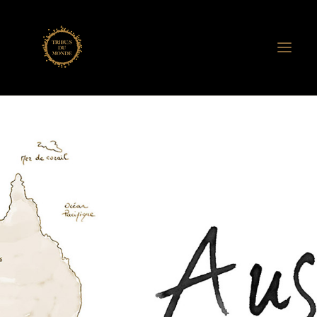
ASSO. TRIBU/S DU MONDE
ANNE DE VANDIÈRE
RENCONTRES TRIBU/S
CERCLES DE VIE
CERCLES MOTS-DITS
CARNETS NOMADES
EDITION
EXPOSITIONS
FILMS