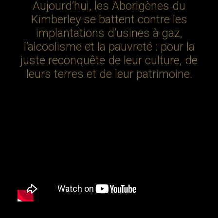
Aujourd’hui, les Aborigènes du
LAPONIE
Kimberley se battent contre les
MADAGASCAR
implantations d’usines à gaz,
MALAISIE
l’alcoolisme et la pauvreté : pour la
MAROC
juste reconquête de leur culture, de
NÉPAL
leurs terres et de leur patrimoine.
OMAN
ORISSA
PÉROU
SÉNÉGAL
TANZANIE
THAILANDE