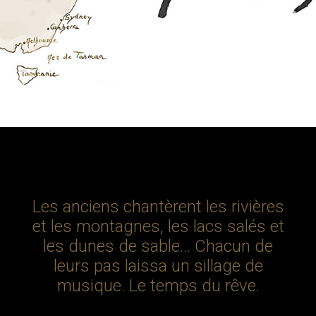
PRESSE
MERCI
BOUTIQUE
COMMANDE
AUSTRALIE
BÉNIN
CANADA
EQUATEUR
ETHIOPIE
Les anciens chantèrent les rivières
FRANCE
et les montagnes, les lacs salés et
GROENLAND
les dunes de sable… Chacun de
INDE
leurs pas laissa un sillage de
musique. Le temps du rêve.
LADAKH
LAOS