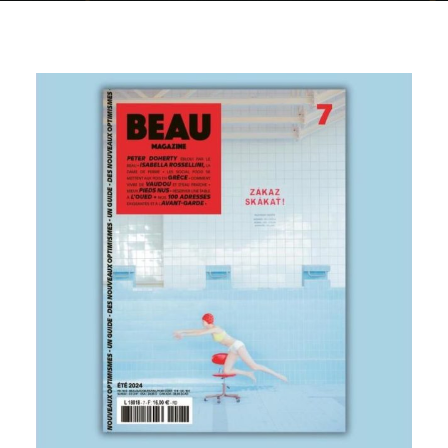
PRESSE
MERCI
BOUTIQUE
COMMANDE
AUSTRALIE
BÉNIN
CANADA
EQUATEUR
ETHIOPIE
FRANCE
GROENLAND
INDE
LADAKH
LAOS