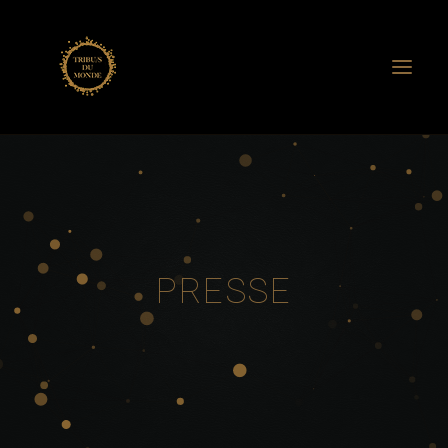
ASSO. TRIBU/S DU MONDE
ANNE DE VANDIÈRE
RENCONTRES TRIBU/S
CERCLES DE VIE
PRESSE
CERCLES MOTS-DITS
CARNETS NOMADES
EDITION
EXPOSITIONS
FILMS