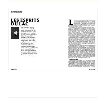
LAPONIE
MADAGASCAR
MALAISIE
MAROC
NÉPAL
OMAN
ORISSA
PÉROU
SÉNÉGAL
TANZANIE
THAILANDE