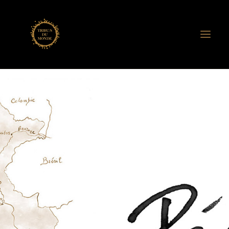
ASSO. TRIBU/S DU MONDE
ANNE DE VANDIÈRE
RENCONTRES TRIBU/S
CERCLES DE VIE
CERCLES MOTS-DITS
CARNETS NOMADES
EDITION
EXPOSITIONS
FILMS