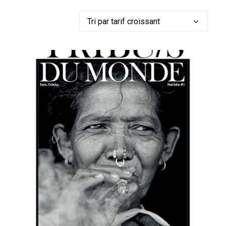
PRESSE
MERCI
BOUTIQUE
COMMANDE
AUSTRALIE
BÉNIN
CANADA
EQUATEUR
ETHIOPIE
FRANCE
GROENLAND
INDE
LADAKH
LAOS