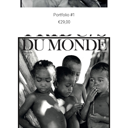
LAPONIE
MADAGASCAR
AJOUTER AU PANIER
Portfolio #1
MALAISIE
€
29,00
MAROC
NÉPAL
OMAN
ORISSA
PÉROU
SÉNÉGAL
TANZANIE
THAILANDE