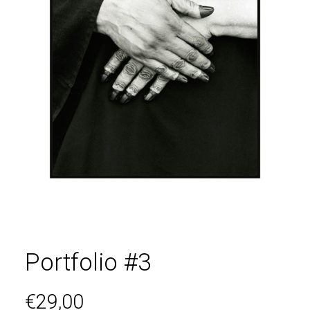
PRESSE
MERCI
BOUTIQUE
COMMANDE
AUSTRALIE
BÉNIN
CANADA
EQUATEUR
ETHIOPIE
FRANCE
GROENLAND
Portfolio #3
INDE
LADAKH
€
29,00
LAOS