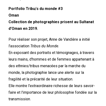
LAPONIE
Portfolio Tribu/s du monde #3
MADAGASCAR
Oman
MALAISIE
Collection de photographies prisent au Sultanat
MAROC
d’Oman en 2019.
NÉPAL
Pour réaliser son projet, Anne de Vandière a initié
OMAN
l’association
Tribus du Monde
.
ORISSA
En exposant des portraits et témoignages, à travers
PÉROU
leurs mains, d’hommes et de femmes appartenant à
SÉNÉGAL
des ethnies/tribus menacées par la marche du
TANZANIE
monde, la photographie lance une alerte sur la
THAILANDE
fragilité et la précarité de leur situation.
Elle montre l’extraordinaire richesse de leurs savoir-
faire et l’importance de leur philosophie fondée sur la
transmission.