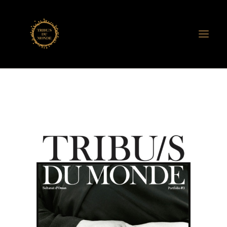
ASSO. TRIBU/S DU MONDE
ANNE DE VANDIÈRE
RENCONTRES TRIBU/S
CERCLES DE VIE
CERCLES MOTS-DITS
CARNETS NOMADES
EDITION
EXPOSITIONS
FILMS